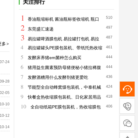
关注排行
1
510
香油瓶缩标机 酱油瓶标签收缩机 瓶口
2
497
收缩机
东莞盛汇速递
3
487
易拉罐啤酒膜包机 易拉罐打包机 易拉
更多
>
4
461
易拉罐罐头PE膜包装机、带纸托热收缩
罐包装机价格
5
444
包装机
发酵床养猪em菌种怎么购买
07-24
6
444
猪用益生菌素预防母猪便秘小猪拉稀腹
7
436
泻
发酵酒糟用什么发酵剂猪更爱吃
09-28
8
在线
424
节能型全自动蜂窝煤包装机，中泰机械
客服
02-05
9
418
厂家直销
快餐盒热收缩膜包装机、日化家居用品
客服
10-10
10
406
包装机
全自动纸箱PE膜包装机，热收缩膜包
热线
10-12
装机
关注
微信
10-14
返回