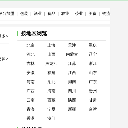
平台加盟
|
包装
|
酒业
|
食品
|
农业
|
茶业
|
美食
|
物流
按地区浏览
更多
>
北京
上海
天津
重庆
河北
山西
内蒙古
辽宁
更多
>
吉林
黑龙江
江苏
浙江
安徽
福建
江西
山东
河南
湖北
湖南
广东
广西
海南
四川
贵州
云南
西藏
陕西
甘肃
青海
宁夏
新疆
台湾
香港
澳门