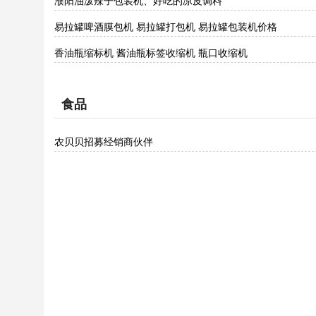
濮阳油泼辣子包装机、好吃的凉皮调料
易拉罐啤酒膜包机 易拉罐打包机 易拉罐包装机价格
香油瓶缩标机 酱油瓶标签收缩机 瓶口收缩机
食品
农贝贝招募经销商伙伴