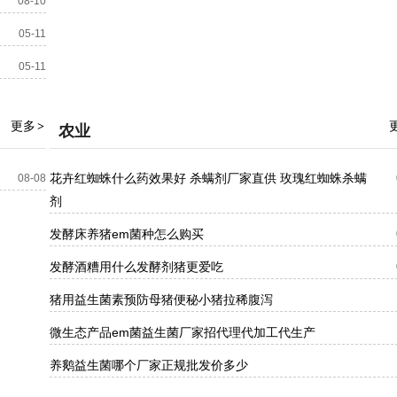
08-10
05-11
05-11
更多
>
农业
花卉红蜘蛛什么药效果好 杀螨剂厂家直供 玫瑰红蜘蛛杀螨
08-08
剂
发酵床养猪em菌种怎么购买
发酵酒糟用什么发酵剂猪更爱吃
猪用益生菌素预防母猪便秘小猪拉稀腹泻
微生态产品em菌益生菌厂家招代理代加工代生产
养鹅益生菌哪个厂家正规批发价多少