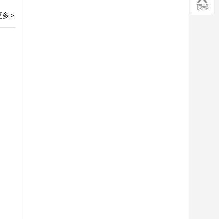
顶部
更多
>