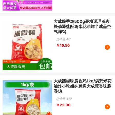
大成脆香鸡500g裹粉调理鸡肉
块劲爆盐酥鸡米花油炸半成品空
气炸锅
总销量:461
￥16.50
+
大成藤椒味脆香鸡1kg/袋鸡米花
油炸小吃姐妹厨房大成蒜香味脆
香鸡
总销量:422
￥22.00
+