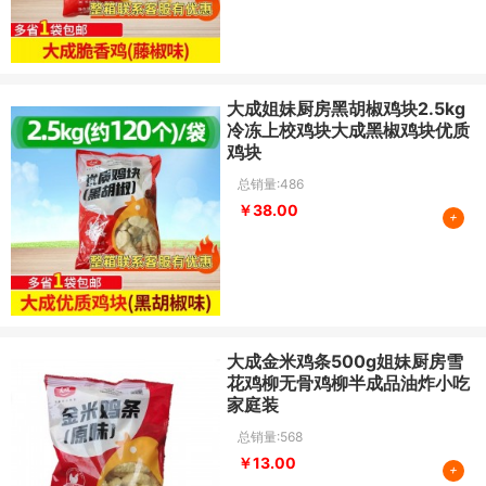
大成姐妹厨房黑胡椒鸡块2.5kg
冷冻上校鸡块大成黑椒鸡块优质
鸡块
总销量:486
￥38.00
+
大成金米鸡条500g姐妹厨房雪
花鸡柳无骨鸡柳半成品油炸小吃
家庭装
总销量:568
￥13.00
+