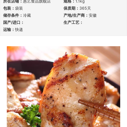
所在店铺：
惠艺食品旗舰店
规格：
1.1kg
包装：
袋装
保质期：
365天
储存条件：
冷藏
产地/生产商：
安徽
国产/进口：
生产工艺：
运输：
快递