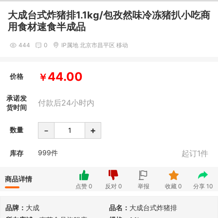
大成台式炸猪排1.1kg/包孜然味冷冻猪扒小吃商
用食材速食半成品
444
0
IP属地 北京市昌平区 移动
44.00
价格
￥
承诺发
付款后24小时内
货时间
-
+
数量
999
件
起订1件
库存
商品详情
点赞
0
反对
0
举报
收藏
0
分享
10
品牌：
大成
品名：
大成台式炸猪排