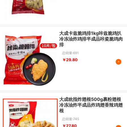
大成卡兹脆鸡排1kg咔兹脆鸡扒
冷冻油炸鸡排半成品咔粢脆鸡肉
排
总销量:691
￥29.80
+
大成吮指炸翅根500g裹粉翅根
冷冻油炸半成品炸鸡翅香辣鸡翅
根
总销量:745
￥27.80