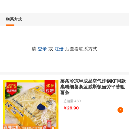
联系方式
请
登录
或
注册
后查看联系方式
薯条冷冻半成品空气炸锅KF同款
裹粉细薯条蓝威斯顿当劳平替粗
薯条
总销量:489
￥29.90
+