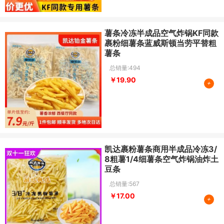
薯条冷冻半成品空气炸锅KF同款
裹粉细薯条蓝威斯顿当劳平替粗
薯条
总销量:494
￥19.90
+
凯达裹粉薯条商用半成品冷冻3/
8粗薯1/4细薯条空气炸锅油炸土
豆条
总销量:567
￥17.00
+