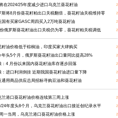
度将在2024/25年度减少进口乌克兰葵花籽油
2
俄罗斯将8月份葵花籽粕出口关税翻倍，葵花籽油关税维持零
2
埃及国有买家GASC周四买入2万吨葵花籽油
2
7月份俄罗斯葵花籽油出口关税仍为零，葵花籽粕关税调低
2
葵花籽油价格低于棕榈油，印度买家大肆购买
2
今年头5个月，俄罗斯葵花籽油出口量同比提高28%
2
国粮：4 月份以来国内葵花籽油库存逐步回落
2
国粮：进口利润倒挂 近期我国葵花籽油进口量下降
2
埃及通用商品供应总局招标寻购豆油和葵花籽油
2
乌克兰港口葵花籽油价格连续第三周上涨
2
023/24年度头8个月，乌克兰葵花籽油出口接近创纪录水平
2
截至周一当周，乌克兰港口葵花籽油价格上涨
2