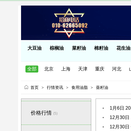
大豆油
棕榈油
菜籽油
棉籽油
花生油
国外机构
全部
北京
上海
天津
重庆
河北
湖北
湖南
广东
广西
海南
四川
首页
行情资讯
食用油脂
葵籽油
>
>
>
1月6日 
价格行情
(5)
12月30日 
12月30日