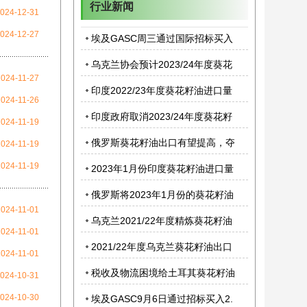
行业新闻
024-12-31
024-12-27
埃及GASC周三通过国际招标买入
3.95万吨葵花籽油
乌克兰协会预计2023/24年度葵花
2024-11-27
籽油产量同比提高11%
印度2022/23年度葵花籽油进口量
2024-11-26
将同比增长33%
印度政府取消2023/24年度葵花籽
2024-11-19
油免税进口配额
俄罗斯葵花籽油出口有望提高，夺
2024-11-19
走乌克兰市场份额
2024-11-19
2023年1月份印度葵花籽油进口量
将提高至创纪录水平
俄罗斯将2023年1月份的葵花籽油
2024-11-01
出口税维持在零水平
乌克兰2021/22年度精炼葵花籽油
2024-11-01
出口量创下历史次高水平
2021/22年度乌克兰葵花籽油出口
2024-11-01
量同比降低14%，但精炼葵花籽油
税收及物流困境给土耳其葵花籽油
024-10-31
出口份额增加
进口蒙上阴影
024-10-30
埃及GASC9月6日通过招标买入2.