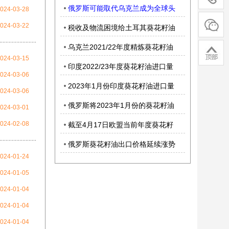
热线
入1.8万吨毛葵花籽油
俄罗斯可能取代乌克兰成为全球头
024-03-28
关注
号葵花籽油出口国
024-03-22
税收及物流困境给土耳其葵花籽油
微信
进口蒙上阴影
乌克兰2021/22年度精炼葵花籽油
返回
顶部
024-03-15
出口量创下历史次高水平
印度2022/23年度葵花籽油进口量
024-03-06
将同比增长33%
2023年1月份印度葵花籽油进口量
024-03-06
将提高至创纪录水平
俄罗斯将2023年1月份的葵花籽油
024-03-01
出口税维持在零水平
024-02-08
截至4月17日欧盟当前年度葵花籽
油进口量为158万吨
俄罗斯葵花籽油出口价格延续涨势
024-01-24
024-01-05
024-01-04
024-01-04
024-01-04