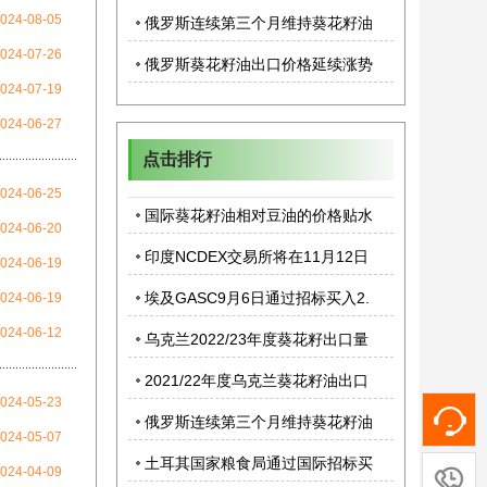
已经创下9个月来新高
024-08-05
俄罗斯连续第三个月维持葵花籽油
024-07-26
零关税
俄罗斯葵花籽油出口价格延续涨势
024-07-19
024-06-27
点击排行
024-06-25
国际葵花籽油相对豆油的价格贴水
024-06-20
已经创下9个月来新高
印度NCDEX交易所将在11月12日
024-06-19
推出葵花籽油期货
埃及GASC9月6日通过招标买入2.
024-06-19
7万吨葵花籽油
024-06-12
乌克兰2022/23年度葵花籽出口量
可能同比下降29%
2021/22年度乌克兰葵花籽油出口
024-05-23
在线
量同比降低14%，但精炼葵花籽油
俄罗斯连续第三个月维持葵花籽油
客服
024-05-07
出口份额增加
零关税
土耳其国家粮食局通过国际招标买
客服
024-04-09