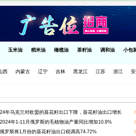
玉米油
稻米油
橄榄油
茶籽油
调和油
小包
山西
内蒙古
辽宁
吉林
黑龙江
江苏
浙江
安
贵州
云南
西藏
陕西
甘肃
青海
宁夏
新疆
2024年乌克兰对欧盟的葵花籽出口下降，葵花籽油出口增长
2
2024年1-11月俄罗斯的毛植物油产量同比增加10.9%
2
 俄罗斯将1月份的葵花籽油出口税调高74.72%
2